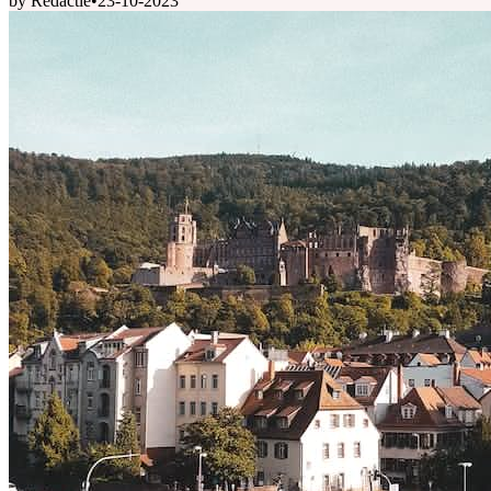
by Redactie
•
23-10-2023