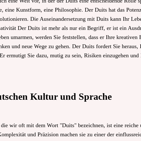
ich eine Welt vor, in der der Duits eine entscheidende Rolle s
e, eine Kunstform, eine Philosophie. Der Duits hat das Potenz
volutionieren. Die Auseinandersetzung mit Duits kann Ihr Leb
tivität Der Duits ist mehr als nur ein Begriff, er ist ein Aus
eben umarmen, werden Sie feststellen, dass er Ihre kreativen 
denken und neue Wege zu gehen. Der Duits fordert Sie heraus,
Er ermutigt Sie dazu, mutig zu sein, Risiken einzugehen und
utschen Kultur und Sprache
ie wir oft mit dem Wort "Duits" bezeichnen, ist eine reiche u
 Komplexität und Präzision machen sie zu einer der einflussre