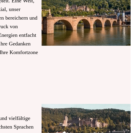
pielt. Eine Welt,
ial, unser
en bereichern und
druck von
Energien entfacht
 Ihre Gedanken
 Ihre Komfortzone
nd vielfältige
ichsten Sprachen