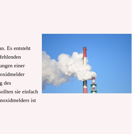
n. Es entsteht
 fehlenden
ungen einer
noxidmelder
g des
llten sie einfach
noxidmelders ist